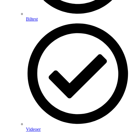
Biltest
Videoer