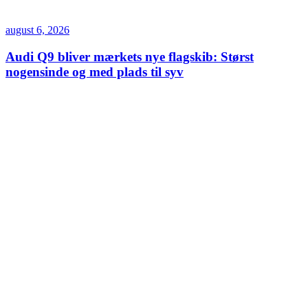
august 6, 2026
Audi Q9 bliver mærkets nye flagskib: Størst
nogensinde og med plads til syv