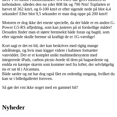
turboladere, således den nu yder 808 hk og 790 Nm! Topfarten er
hævet til 362 km/t, og 0-100 km/t er efter sigende nede på blot 4,4
sekunder! Efter blot 9,5 sekunder er man dog oppe på 200 km/t!
Motoren er dog ikke det eneste specielle, da der både er en anden G-
Power G5-RS affjedring, som kan justeres på ni forskellige måder!
Desuden finder man et større bremsekit både foran og bagtil, som
efter sigende skulle bremse så kraftigt de er 1G-værdige!
Kort sagt er det en bil, der kan beskrives med rigtig mange
udråbstegn, og hvis man kigger videre i kabinen fortsætter
vanviddet. Der er et komplet unikt multimediesystem med
integrerede iPads, carbon picnic-borde til dem på bagsæderne og
endda en kæmpe skærm som kommer ned fra loftet, der selvfølgelig
nu er sat til i Alcantara.
Både sæder og rat har dog også fået en ordentlig omgang, hvilket du
kan se i billedgalleriet foroven.
Så gør det vist ikke noget med en gammel bil?
Nyheder