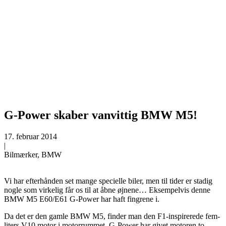
G-Power skaber vanvittig BMW M5!
17. februar 2014
|
Bilmærker, BMW
Vi har efterhånden set mange specielle biler, men til tider er stadig
nogle som virkelig får os til at åbne øjnene… Eksempelvis denne
BMW M5 E60/E61 G-Power har haft fingrene i.
Da det er den gamle BMW M5, finder man den F1-inspirerede fem-
liters V10 motor i motorrummet. G-Power har givet motoren to