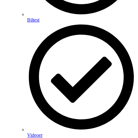
Biltest
Videoer