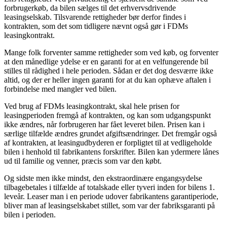
forbrugerkøb, da bilen sælges til det erhvervsdrivende
leasingselskab. Tilsvarende rettigheder bør derfor findes i
kontrakten, som det som tidligere nævnt også gør i FDMs
leasingkontrakt.
Mange folk forventer samme rettigheder som ved køb, og forventer
at den månedlige ydelse er en garanti for at en velfungerende bil
stilles til rådighed i hele perioden. Sådan er det dog desværre ikke
altid, og der er heller ingen garanti for at du kan ophæve aftalen i
forbindelse med mangler ved bilen.
Ved brug af FDMs leasingkontrakt, skal hele prisen for
leasingperioden fremgå af kontrakten, og kan som udgangspunkt
ikke ændres, når forbrugeren har fået leveret bilen. Prisen kan i
særlige tilfælde ændres grundet afgiftsændringer. Det fremgår også
af kontrakten, at leasingudbyderen er forpligtet til at vedligeholde
bilen i henhold til fabrikantens forskrifter. Bilen kan ydermere lånes
ud til familie og venner, præcis som var den købt.
Og sidste men ikke mindst, den ekstraordinære engangsydelse
tilbagebetales i tilfælde af totalskade eller tyveri inden for bilens 1.
leveår. Leaser man i en periode udover fabrikantens garantiperiode,
bliver man af leasingselskabet stillet, som var der fabriksgaranti på
bilen i perioden.