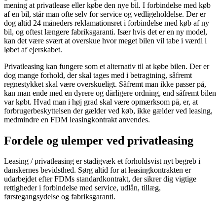
mening at privatlease eller købe den nye bil. I forbindelse med køb
af en bil, står man ofte selv for service og vedligeholdelse. Der er
dog altid 24 måneders reklamationsret i forbindelse med køb af ny
bil, og oftest længere fabriksgaranti. Især hvis det er en ny model,
kan det være svært at overskue hvor meget bilen vil tabe i værdi i
løbet af ejerskabet.
Privatleasing kan fungere som et alternativ til at købe bilen. Der er
dog mange forhold, der skal tages med i betragtning, såfremt
regnestykket skal være overskueligt. Såfremt man ikke passer på,
kan man ende med en dyrere og dårligere ordning, end såfremt bilen
var købt. Hvad man i høj grad skal være opmærksom på, er, at
forbrugerbeskyttelsen der gælder ved køb, ikke gælder ved leasing,
medmindre en FDM leasingkontrakt anvendes.
Fordele og ulemper ved privatleasing
Leasing / privatleasing er stadigvæk et forholdsvist nyt begreb i
danskernes bevidsthed. Sørg altid for at leasingkontrakten er
udarbejdet efter FDMs standardkontrakt, der sikrer dig vigtige
rettigheder i forbindelse med service, udlån, tillæg,
førstegangsydelse og fabriksgaranti.