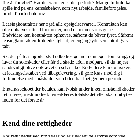
fire år forløbet? Har det været en stabil periode? Mange forhold kan
spille ind på ens kørselsbehov, som nyt arbejde, familieforøgelse,
brud af parforhold mv.
Leasingkontrakter har også alle opsigelsesvarsel. Kontrakten kan
ofte ophæves efter 11 måneder, med en måneds opsigelse.
Endvidere kan kontrakten ophæves, såfremt du bliver fyret. Såfremt
leasingkontrakten fratrædes før tid, er engangsydelsen naturligvis
tabt.
Skader på leasingbiler skal udbedres gennem din egen forsikring, og
laver du soloskader eller får du skade uden modpart, vil du højest
sandsynligt blive opkrævet en selvrisiko. Endvidere kan du risikere
at leasingselskabet ved tilbagelevering, vil gøre krav mod dig i
forbindelse med småskader som bilen har fået gennem perioden.
Engangsbeløbet der betales, kan typisk under ingen omstændigheder
returneres, medmindre bilen erklæres totalskadet eller skal ombyttes
inden for det første år.
Kend dine rettigheder
Ens rettigheder ved privatleasing er sjældent de samme som ved