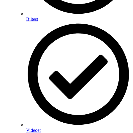
Biltest
Videoer