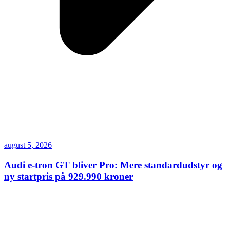
august 5, 2026
Audi e-tron GT bliver Pro: Mere standardudstyr og
ny startpris på 929.990 kroner