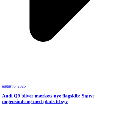
august 6, 2026
Audi Q9 bliver mærkets nye flagskib: Størst
nogensinde og med plads til syv