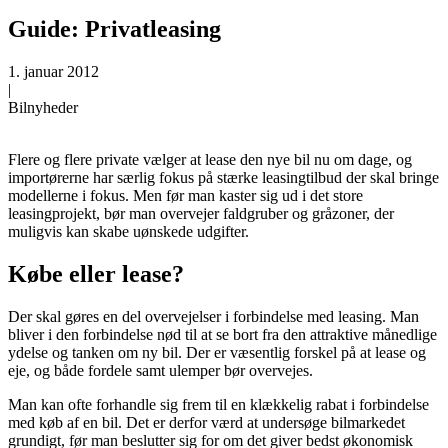
Guide: Privatleasing
1. januar 2012
|
Bilnyheder
Flere og flere private vælger at lease den nye bil nu om dage, og
importørerne har særlig fokus på stærke leasingtilbud der skal bringe
modellerne i fokus. Men før man kaster sig ud i det store
leasingprojekt, bør man overvejer faldgruber og gråzoner, der
muligvis kan skabe uønskede udgifter.
Købe eller lease?
Der skal gøres en del overvejelser i forbindelse med leasing. Man
bliver i den forbindelse nød til at se bort fra den attraktive månedlige
ydelse og tanken om ny bil. Der er væsentlig forskel på at lease og
eje, og både fordele samt ulemper bør overvejes.
Man kan ofte forhandle sig frem til en klækkelig rabat i forbindelse
med køb af en bil. Det er derfor værd at undersøge bilmarkedet
grundigt, før man beslutter sig for om det giver bedst økonomisk