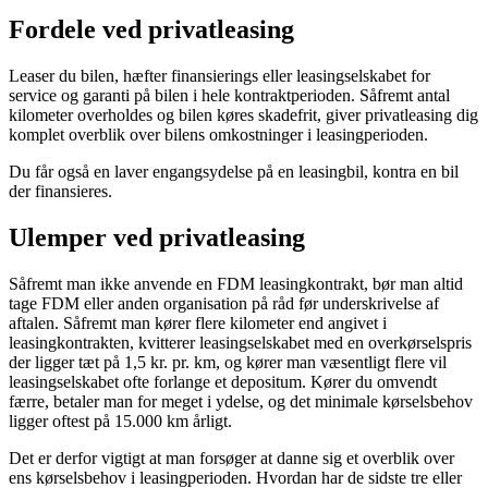
Fordele ved privatleasing
Leaser du bilen, hæfter finansierings eller leasingselskabet for
service og garanti på bilen i hele kontraktperioden. Såfremt antal
kilometer overholdes og bilen køres skadefrit, giver privatleasing dig
komplet overblik over bilens omkostninger i leasingperioden.
Du får også en laver engangsydelse på en leasingbil, kontra en bil
der finansieres.
Ulemper ved privatleasing
Såfremt man ikke anvende en FDM leasingkontrakt, bør man altid
tage FDM eller anden organisation på råd før underskrivelse af
aftalen. Såfremt man kører flere kilometer end angivet i
leasingkontrakten, kvitterer leasingselskabet med en overkørselspris
der ligger tæt på 1,5 kr. pr. km, og kører man væsentligt flere vil
leasingselskabet ofte forlange et depositum. Kører du omvendt
færre, betaler man for meget i ydelse, og det minimale kørselsbehov
ligger oftest på 15.000 km årligt.
Det er derfor vigtigt at man forsøger at danne sig et overblik over
ens kørselsbehov i leasingperioden. Hvordan har de sidste tre eller