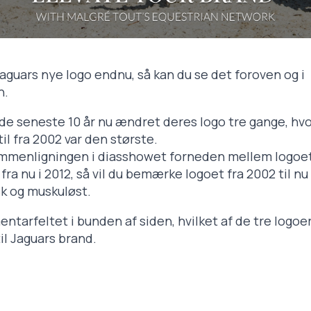
Jaguars nye logo endnu, så kan du se det foroven og i
n.
 de seneste 10 år nu ændret deres logo tre gange, hv
il fra 2002 var den største.
ammenligningen i diasshowet forneden mellem logoet
 fra nu i 2012, så vil du bemærke logoet fra 2002 til nu
k og muskuløst.
ntarfeltet i bunden af siden, hvilket af de tre logoe
il Jaguars brand.