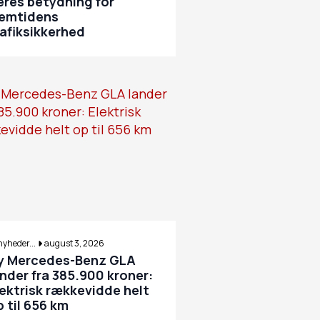
eres betydning for
remtidens
rafiksikkerhed
nyheder...
august 3, 2026
y Mercedes-Benz GLA
ander fra 385.900 kroner:
lektrisk rækkevidde helt
p til 656 km