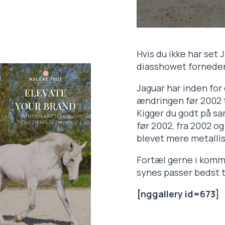
Hvis du ikke har set 
diasshowet fornede
Jaguar har inden for
ændringen før 2002 t
Kigger du godt på s
før 2002, fra 2002 og
blevet mere metallis
Fortæl gerne i komme
synes passer bedst t
[nggallery id=673]