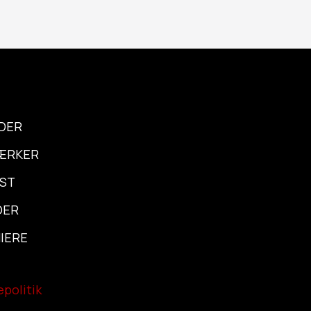
DER
ÆRKER
EST
OER
IERE
politik