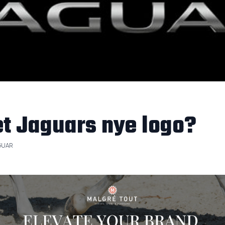
et Jaguars nye logo?
GUAR