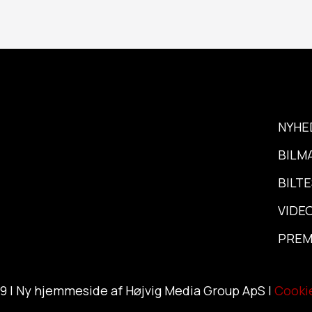
NYHE
BILM
BILT
VIDE
PREM
9 | Ny hjemmeside af Højvig Media Group ApS |
Cookie