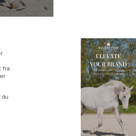
or
 fra
 er
r du