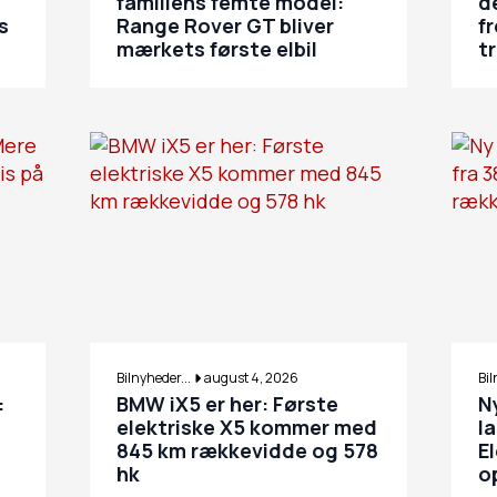
familiens femte model:
d
s
Range Rover GT bliver
f
mærkets første elbil
t
Bilnyheder...
august 4, 2026
Bil
:
BMW iX5 er her: Første
N
elektriske X5 kommer med
l
845 km rækkevidde og 578
E
hk
o