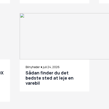
Bilnyheder
juli 24, 2026
9X
Sådan finder du det
bedste sted at leje en
varebil