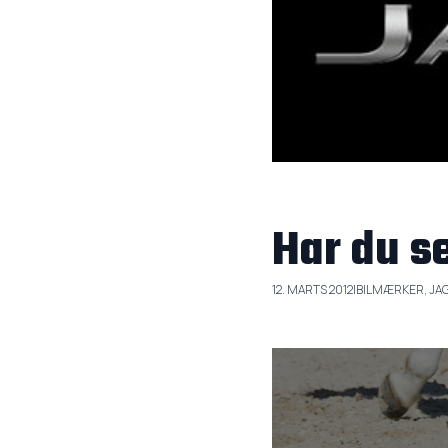
Har du s
12. MARTS 2012
|
BILMÆRKER, JA