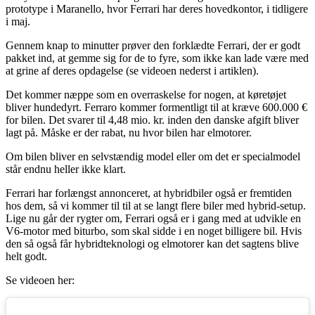
prototype i Maranello, hvor Ferrari har deres hovedkontor, i tidligere
i maj.
Gennem knap to minutter prøver den forklædte Ferrari, der er godt
pakket ind, at gemme sig for de to fyre, som ikke kan lade være med
at grine af deres opdagelse (se videoen nederst i artiklen).
Det kommer næppe som en overraskelse for nogen, at køretøjet
bliver hundedyrt. Ferraro kommer formentligt til at kræve 600.000 €
for bilen. Det svarer til 4,48 mio. kr. inden den danske afgift bliver
lagt på. Måske er der rabat, nu hvor bilen har elmotorer.
Om bilen bliver en selvstændig model eller om det er specialmodel
står endnu heller ikke klart.
Ferrari har forlængst annonceret, at hybridbiler også er fremtiden
hos dem, så vi kommer til til at se langt flere biler med hybrid-setup.
Lige nu går der rygter om, Ferrari også er i gang med at udvikle en
V6-motor med biturbo, som skal sidde i en noget billigere bil. Hvis
den så også får hybridteknologi og elmotorer kan det sagtens blive
helt godt.
Se videoen her: