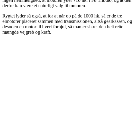
ingen hemmelighed, at motoren yder 710 hk. i F8 Tributo, og at den
derfor kan være et naturligt valg til motoren.
Rygtet lyder så også, at for at når op på de 1000 hk, så er de tre
elmotorer placeret sammen med transmissionen, altså gearkassen, og
desuden en motor til hvert forhjul, så man er sikret den helt rette
mængde vejgreb og kraft.