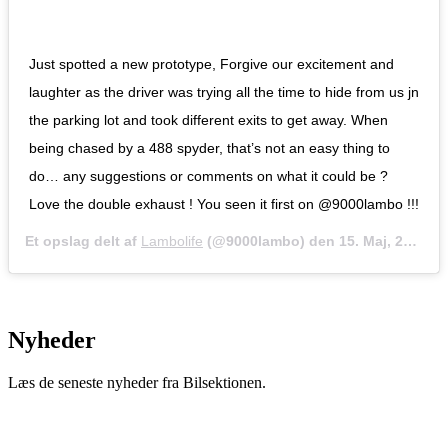
Just spotted a new prototype, Forgive our excitement and
laughter as the driver was trying all the time to hide from us jn
the parking lot and took different exits to get away. When
being chased by a 488 spyder, that’s not an easy thing to
do… any suggestions or comments on what it could be ?
Love the double exhaust ! You seen it first on @9000lambo !!!
Et opslag delt af
Lambolife
(@9000lambo) den
15. Maj, 2019 kl. 12.43 PDT
Nyheder
Læs de seneste nyheder fra Bilsektionen.