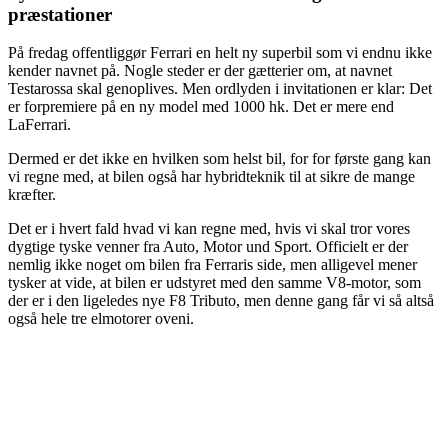
præstationer
På fredag offentliggør Ferrari en helt ny superbil som vi endnu ikke
kender navnet på. Nogle steder er der gætterier om, at navnet
Testarossa skal genoplives. Men ordlyden i invitationen er klar: Det
er forpremiere på en ny model med 1000 hk. Det er mere end
LaFerrari.
Dermed er det ikke en hvilken som helst bil, for for første gang kan
vi regne med, at bilen også har hybridteknik til at sikre de mange
kræfter.
Det er i hvert fald hvad vi kan regne med, hvis vi skal tror vores
dygtige tyske venner fra Auto, Motor und Sport. Officielt er der
nemlig ikke noget om bilen fra Ferraris side, men alligevel mener
tysker at vide, at bilen er udstyret med den samme V8-motor, som
der er i den ligeledes nye F8 Tributo, men denne gang får vi så altså
også hele tre elmotorer oveni.