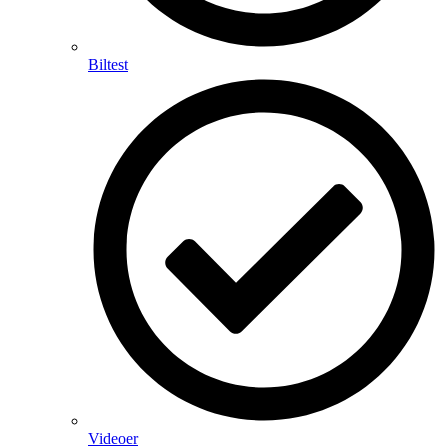
Biltest
Videoer