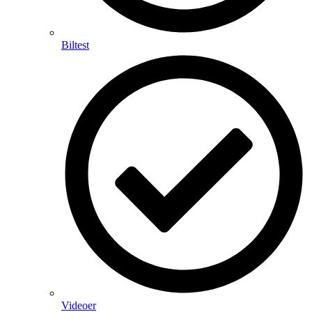
Biltest
Videoer