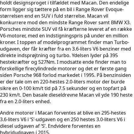
holdt designsproget i tilfældet med Macan. Den endelige
form ligger sig tættere på en bil i Range Rover Evoque-
størrelsen end en SUV i fuld størrelse. Macan vil
konkurrere mod den mindste Range Rover samt BMW X3.
Porsches mindste SUV vil få kræfterne leveret af en række
V6-motorer, med en indstigningspris på under en million
kroner. I toppen af modelprogrammet finder man Turbo-
udgaven, der får kræfter fra en 3.6-liters V6 benziner med
direkte indsprøjtning og turbo. Ydelsen lyder på 395
hestekræfter og 527Nm. I modsatte ende finder man to
forskellige firecylindrede motorer og det er første gang
siden Porsche 968 forlod markedet i 1995. På benzinsiden
er der tale om en 220-hestes 2.0-liters motor der burde
sikre en 0-100 km/t tid på 7.5 sekunder og en topfart på
230 km/t. Den basale dieseldrevne Macan vil yde 190 heste
fra en 2.0-liters enhed.
Andre motorer i Macan forventes at blive en 295-hestes
3.6-liters V6 i ‘S’-udgaven og en 250 hestes 3.0-liters V6 i
diesel udgaven af ‘S’. Endvidere forventes en
hybridudgaven i 2015.