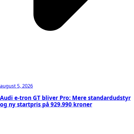
august 5, 2026
Audi e-tron GT bliver Pro: Mere standardudstyr
og ny startpris på 929.990 kroner