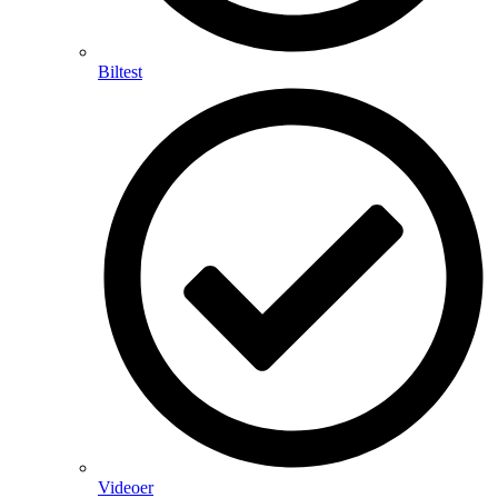
Biltest
Videoer