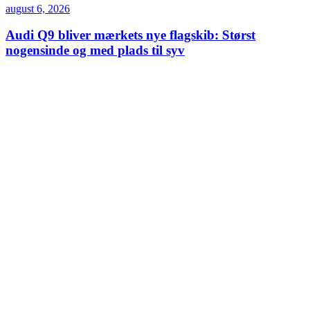
august 6, 2026
Audi Q9 bliver mærkets nye flagskib: Størst
nogensinde og med plads til syv