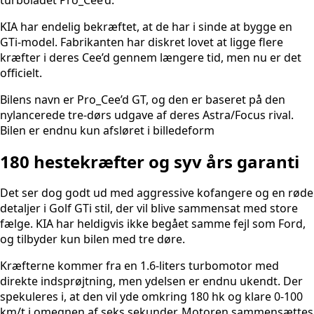
KIA har endelig bekræftet, at de har i sinde at bygge en
GTi-model. Fabrikanten har diskret lovet at ligge flere
kræfter i deres Cee’d gennem længere tid, men nu er det
officielt.
Bilens navn er Pro_Cee’d GT, og den er baseret på den
nylancerede tre-dørs udgave af deres Astra/Focus rival.
Bilen er endnu kun afsløret i billedeform
180 hestekræfter og syv års garanti
Det ser dog godt ud med aggressive kofangere og en røde
detaljer i Golf GTi stil, der vil blive sammensat med store
fælge. KIA har heldigvis ikke begået samme fejl som Ford,
og tilbyder kun bilen med tre døre.
Kræfterne kommer fra en 1.6-liters turbomotor med
direkte indsprøjtning, men ydelsen er endnu ukendt. Der
spekuleres i, at den vil yde omkring 180 hk og klare 0-100
km/t i omegnen af seks sekunder. Motoren sammensættes