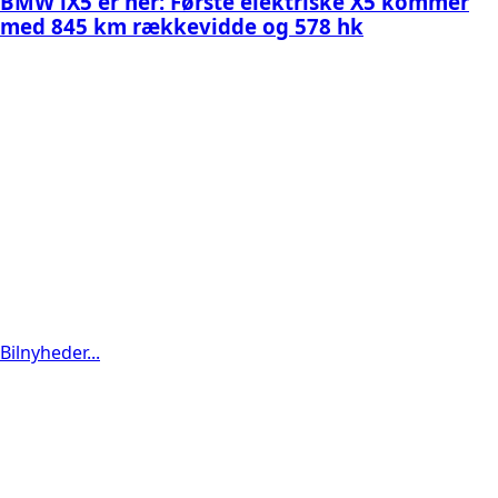
BMW iX5 er her: Første elektriske X5 kommer
med 845 km rækkevidde og 578 hk
Bilnyheder...