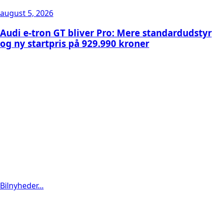
august 5, 2026
Audi e-tron GT bliver Pro: Mere standardudstyr
og ny startpris på 929.990 kroner
Bilnyheder...