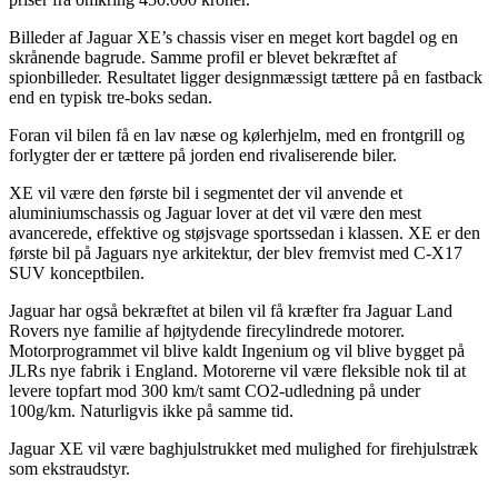
Billeder af Jaguar XE’s chassis viser en meget kort bagdel og en
skrånende bagrude. Samme profil er blevet bekræftet af
spionbilleder. Resultatet ligger designmæssigt tættere på en fastback
end en typisk tre-boks sedan.
Foran vil bilen få en lav næse og kølerhjelm, med en frontgrill og
forlygter der er tættere på jorden end rivaliserende biler.
XE vil være den første bil i segmentet der vil anvende et
aluminiumschassis og Jaguar lover at det vil være den mest
avancerede, effektive og støjsvage sportssedan i klassen. XE er den
første bil på Jaguars nye arkitektur, der blev fremvist med C-X17
SUV konceptbilen.
Jaguar har også bekræftet at bilen vil få kræfter fra Jaguar Land
Rovers nye familie af højtydende firecylindrede motorer.
Motorprogrammet vil blive kaldt Ingenium og vil blive bygget på
JLRs nye fabrik i England. Motorerne vil være fleksible nok til at
levere topfart mod 300 km/t samt CO2-udledning på under
100g/km. Naturligvis ikke på samme tid.
Jaguar XE vil være baghjulstrukket med mulighed for firehjulstræk
som ekstraudstyr.