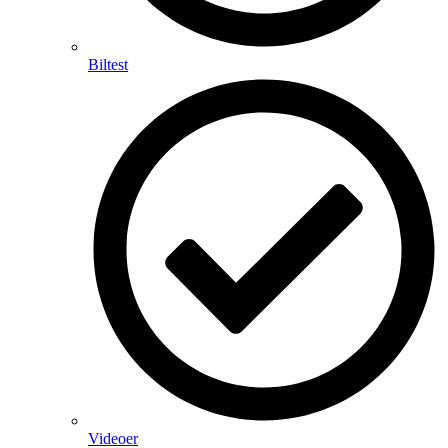
Biltest
Videoer