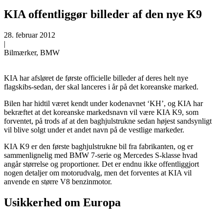
KIA offentliggør billeder af den nye K9
28. februar 2012
|
Bilmærker, BMW
KIA har afsløret de første officielle billeder af deres helt nye
flagskibs-sedan, der skal lanceres i år på det koreanske marked.
Bilen har hidtil været kendt under kodenavnet ‘KH’, og KIA har
bekræftet at det koreanske markedsnavn vil være KIA K9, som
forventet, på trods af at den baghjulstrukne sedan højest sandsynligt
vil blive solgt under et andet navn på de vestlige markeder.
KIA K9 er den første baghjulstrukne bil fra fabrikanten, og er
sammenlignelig med BMW 7-serie og Mercedes S-klasse hvad
angår størrelse og proportioner. Det er endnu ikke offentliggjort
nogen detaljer om motorudvalg, men det forventes at KIA vil
anvende en større V8 benzinmotor.
Usikkerhed om Europa