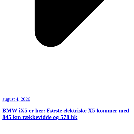
august 4, 2026
BMW iX5 er her: Første elektriske X5 kommer med
845 km rækkevidde og 578 hk