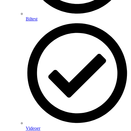
Biltest
Videoer