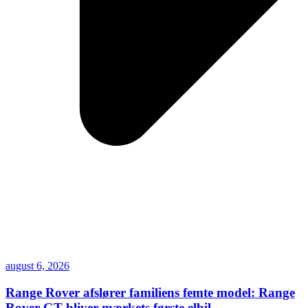
august 6, 2026
Range Rover afslører familiens femte model: Range
Rover GT bliver mærkets første elbil