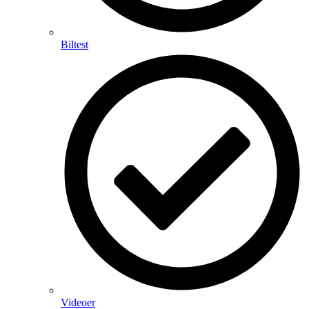
Biltest
Videoer