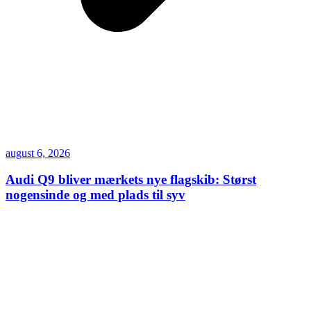
august 6, 2026
Audi Q9 bliver mærkets nye flagskib: Størst
nogensinde og med plads til syv