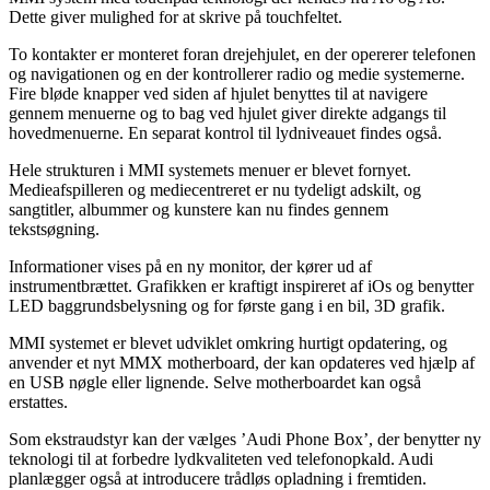
Dette giver mulighed for at skrive på touchfeltet.
To kontakter er monteret foran drejehjulet, en der opererer telefonen
og navigationen og en der kontrollerer radio og medie systemerne.
Fire bløde knapper ved siden af hjulet benyttes til at navigere
gennem menuerne og to bag ved hjulet giver direkte adgangs til
hovedmenuerne. En separat kontrol til lydniveauet findes også.
Hele strukturen i MMI systemets menuer er blevet fornyet.
Medieafspilleren og mediecentreret er nu tydeligt adskilt, og
sangtitler, albummer og kunstere kan nu findes gennem
tekstsøgning.
Informationer vises på en ny monitor, der kører ud af
instrumentbrættet. Grafikken er kraftigt inspireret af iOs og benytter
LED baggrundsbelysning og for første gang i en bil, 3D grafik.
MMI systemet er blevet udviklet omkring hurtigt opdatering, og
anvender et nyt MMX motherboard, der kan opdateres ved hjælp af
en USB nøgle eller lignende. Selve motherboardet kan også
erstattes.
Som ekstraudstyr kan der vælges ’Audi Phone Box’, der benytter ny
teknologi til at forbedre lydkvaliteten ved telefonopkald. Audi
planlægger også at introducere trådløs opladning i fremtiden.