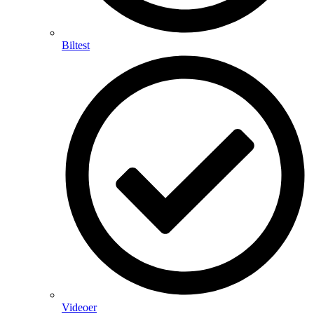
Biltest
Videoer