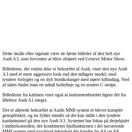
Dette skulle efter sigende være de første billeder af den helt nye
Audi A3, som forventes at blive afsløret ved Geneve Motor Show.
Billederne, der endnu ikke er bekræftet af Audi, viser den nye Audi
A3 med et mere aggressivt look end den tidligere model, med
tyndere forlygter og en dyb frontkofanger med større luftindtag. Ned
af siden finder man en udtalt hoftelinje og en ændret C-stolpe.
Billederne fra kabinen viser også at instrumentbrættet ligner det fra
lillebror Audi A1 meget.
Det er allerede bekræftet at Audis MMI system er blevet komplet
genopfrisket, og nu fylder mindre så det kan sidde i den tyndere
kardantunnel på den nye Audi A3. Systemet har fokus på drejehjulet
i midterkonsollen, der kombinerer hjulfunktionen i det nuværende
MMI system med touchpad teknologi der kendes fra A6 og A8.