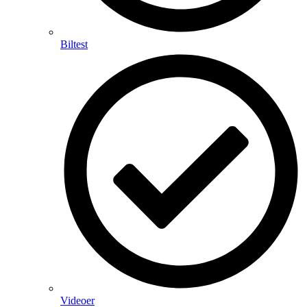
Biltest
Videoer