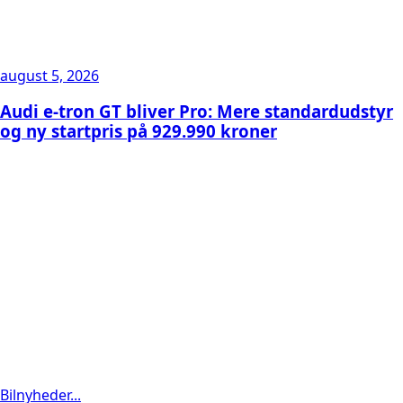
august 5, 2026
Audi e-tron GT bliver Pro: Mere standardudstyr
og ny startpris på 929.990 kroner
Bilnyheder...