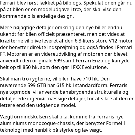
Ferrari blev først lækket på bilblogs. Spekulationen går nu
på at bilen er en modeludgave i træ, der skal vise den
kommende bils endelige design.
Mere nøjagtige detaljer omkring den nye bil er endnu
ukendt før bilen officielt præsenteret, men det vides at
kræfterne vil blive leveret af den 6.3-liters store V12 motor
der benytter direkte indsprøjtning og også findes i Ferrari
FF. Motoren er en videreudvikling af motoren der blevet
anvendt i den originale 599 samt Ferrari Enzo og kan yde
helt op til 850 hk, som den gør i FXX Evoluzione.
Skal man tro rygterne, vil bilen have 710 hk. Den
nuværende 599 GTB har 615 hk i standardform. Ferraris
nye topmodel vil anvende banebrydende strukturelle og
detaljerede ingeniørmæssige detaljer, for at sikre at den er
lettere end den udgående model.
Vægtformindskelsen skal bl.a. komme fra Ferraris nye
aluminiums monocoque-chassis, der benytter Formel 1
teknologi med henblik på styrke og lav vægt.