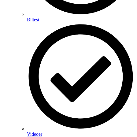
Biltest
Videoer