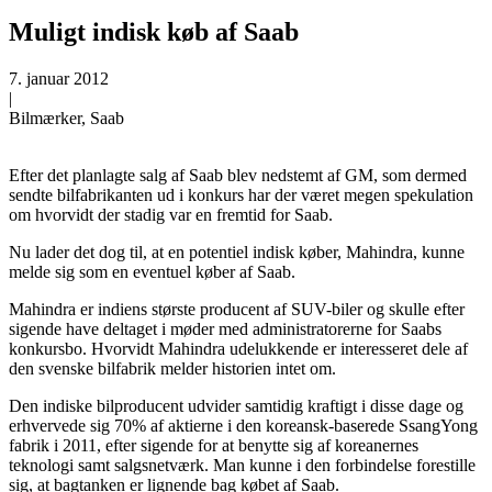
Muligt indisk køb af Saab
7. januar 2012
|
Bilmærker, Saab
Efter det planlagte salg af Saab blev nedstemt af GM, som dermed
sendte bilfabrikanten ud i konkurs har der været megen spekulation
om hvorvidt der stadig var en fremtid for Saab.
Nu lader det dog til, at en potentiel indisk køber, Mahindra, kunne
melde sig som en eventuel køber af Saab.
Mahindra er indiens største producent af SUV-biler og skulle efter
sigende have deltaget i møder med administratorerne for Saabs
konkursbo. Hvorvidt Mahindra udelukkende er interesseret dele af
den svenske bilfabrik melder historien intet om.
Den indiske bilproducent udvider samtidig kraftigt i disse dage og
erhvervede sig 70% af aktierne i den koreansk-baserede SsangYong
fabrik i 2011, efter sigende for at benytte sig af koreanernes
teknologi samt salgsnetværk. Man kunne i den forbindelse forestille
sig, at bagtanken er lignende bag købet af Saab.