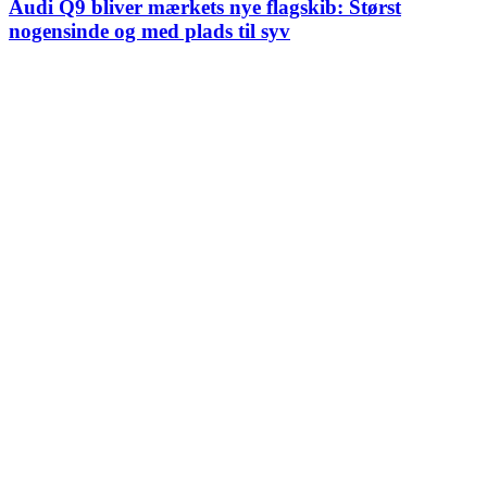
Audi Q9 bliver mærkets nye flagskib: Størst
nogensinde og med plads til syv