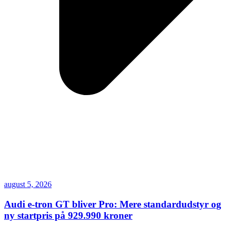
august 5, 2026
Audi e-tron GT bliver Pro: Mere standardudstyr og
ny startpris på 929.990 kroner