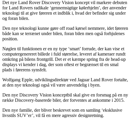
Det nye Land Rover Discovery Vision koncept vil markere debuten
for Land Rovers radikale ‘gennemsigtige kølerhjelm’, der anvender
teknologi til at give føreren et indblik i, hvad der befinder sig under
og foran bilen.
Den nye teknologi kunne gøre off road kørsel nemmere, idet føreren
både kan se terrænet under bilen, foran bilen men også forhjulenes
position.
Nøglen til funktionen er en ny type ‘smart’ forrude, der kan vise et
computergenereret billede i fuld størrelse, leveret af kameraer rundt
omkring på bilens frontgrill. Det er et kæmpe spring fra de head-up
displays vi kender i dag, der som oftest er begrænset til en smal
plads i førerens synsfelt.
Wolfgang Epple, udviklingsdirektør ved Jaguar Land Rover fortalte,
at den nye teknologi også vil være anvendelig i byen.
Den nye Discovery Vision konceptbil skal give en forsmag på en ny
række Discovery-baserede biler, der forventes at ankomme i 2015.
Den nye familie, der bliver beskrevet som en samling ‘eksklusive
livsstils SUV’er’, vil få en mere agressiv designretning.