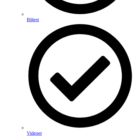
Biltest
Videoer