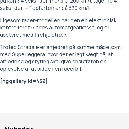
på kun 3,4 sekunder, mens 0-200 km/t tager 10,4
sekunder. – Topfarten er på 320 km/t.
Ligesom racer-modellen har den en elektronisk
kontrolleret 6-trins automatgearkasse, og er
udstyret med firehjulstræk.
Trofeo Stradale er affjedret på samme måde som
med Superleggera, hvor der er lagt vægt på, at
affjedring og styring skal give chaufføren en
oplevelse af at sidde i en racerbil.
[nggallery id=432]
Nyheder