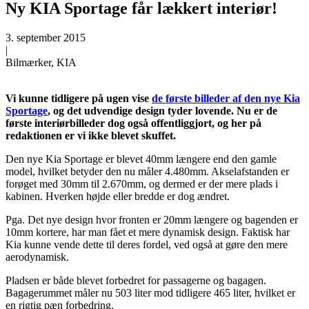
Ny KIA Sportage får lækkert interiør!
3. september 2015
|
Bilmærker, KIA
Vi kunne tidligere på ugen vise
de første billeder af den nye Kia
Sportage
, og det udvendige design tyder lovende. Nu er de
første interiørbilleder dog også offentliggjort, og her på
redaktionen er vi ikke blevet skuffet.
Den nye Kia Sportage er blevet 40mm længere end den gamle
model, hvilket betyder den nu måler 4.480mm. Akselafstanden er
forøget med 30mm til 2.670mm, og dermed er der mere plads i
kabinen. Hverken højde eller bredde er dog ændret.
Pga. Det nye design hvor fronten er 20mm længere og bagenden er
10mm kortere, har man fået et mere dynamisk design. Faktisk har
Kia kunne vende dette til deres fordel, ved også at gøre den mere
aerodynamisk.
Pladsen er både blevet forbedret for passagerne og bagagen.
Bagagerummet måler nu 503 liter mod tidligere 465 liter, hvilket er
en rigtig pæn forbedring.