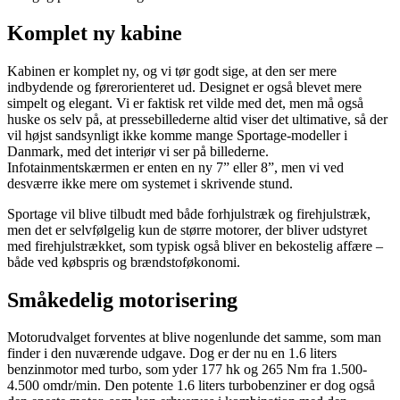
Komplet ny kabine
Kabinen er komplet ny, og vi tør godt sige, at den ser mere
indbydende og førerorienteret ud. Designet er også blevet mere
simpelt og elegant. Vi er faktisk ret vilde med det, men må også
huske os selv på, at pressebillederne altid viser det ultimative, så der
vil højst sandsynligt ikke komme mange Sportage-modeller i
Danmark, med det interiør vi ser på billederne.
Infotainmentskærmen er enten en ny 7” eller 8”, men vi ved
desværre ikke mere om systemet i skrivende stund.
Sportage vil blive tilbudt med både forhjulstræk og firehjulstræk,
men det er selvfølgelig kun de større motorer, der bliver udstyret
med firehjulstrækket, som typisk også bliver en bekostelig affære –
både ved købspris og brændstoføkonomi.
Småkedelig motorisering
Motorudvalget forventes at blive nogenlunde det samme, som man
finder i den nuværende udgave. Dog er der nu en 1.6 liters
benzinmotor med turbo, som yder 177 hk og 265 Nm fra 1.500-
4.500 omdr/min. Den potente 1.6 liters turbobenziner er dog også