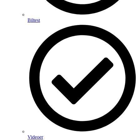
Biltest
Videoer