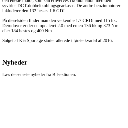
den eneste motor, som kan erhverves i kombination med den
syvtrins DCT-dobbeltkoblingsgearkasse. De andre benzinmotorer
inkluderer den 132 hestes 1.6 GDI.
På dieselsiden finder man den velkendte 1.7 CRDi med 115 hk.
Derudover er der en opdateret 2.0 med enten 136 hk og 373 Nm
eller 184 hestes og 400 Nm.
Salget af Kia Sportage starter allerede i første kvartal af 2016.
Nyheder
Læs de seneste nyheder fra Bilsektionen.