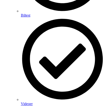
Biltest
Videoer