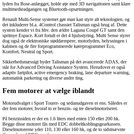
lyden fra Bose-anlægget, holde øje med 3D navigationen samt klare
multimedieadgangen og Bluetooth-opsætningen.
Renault Multi-Sense systemet gør man kan styre alt teknologien, og
det inkluderer bl.a. 4Control chassiet Talisman også brug af. Dette
system kender vi fra hhv. den ældre Laguna Coupé GT samt den
spritnye Espace. Kort fortalt er det 4 hjulsstyring. Multi Sense styrer
dog også de elektroniske støddæmpere, motorlyden, belysningen i
kabinen og de fire forprogrammerede køreprogrammer Eco,
Komfort, Neutral og Sport.
Sikkerhedsmæssigt byder Talisman på det avancerede ADAS, der
står for Advanced Driving Assistance System. Herudover er også
adaptiv fartpilot, active emergency braking, lane departure warning,
automatisk parkering og diverse andre ting.
Fem motorer at vælge iblandt
Motorudvalget i Sport Tourer- og sedanudgaven er ens. Således er
der fem motorer, hvoraf to er benzin- og tre dieselmotoriseret.
På benzinsiden er der en 1.6 liters med enten 150 eller 200 hk.
Begge disse motorer fås med EDC dobbeltkoblingsgearkassen.
Dieselmotorerne yder 110, 130 eller 160 hk, og de to sidstnævnte