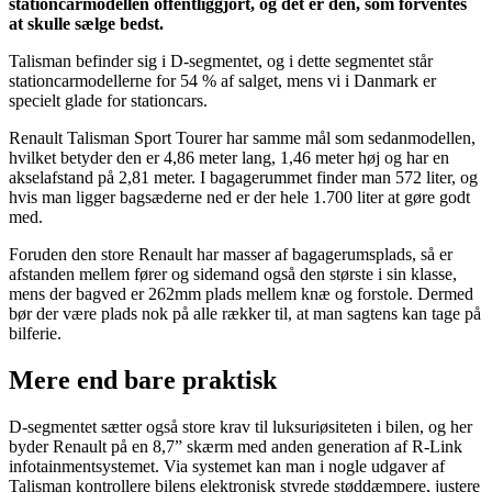
stationcarmodellen offentliggjort, og det er dén, som forventes
at skulle sælge bedst.
Talisman befinder sig i D-segmentet, og i dette segmentet står
stationcarmodellerne for 54 % af salget, mens vi i Danmark er
specielt glade for stationcars.
Renault Talisman Sport Tourer har samme mål som sedanmodellen,
hvilket betyder den er 4,86 meter lang, 1,46 meter høj og har en
akselafstand på 2,81 meter. I bagagerummet finder man 572 liter, og
hvis man ligger bagsæderne ned er der hele 1.700 liter at gøre godt
med.
Foruden den store Renault har masser af bagagerumsplads, så er
afstanden mellem fører og sidemand også den største i sin klasse,
mens der bagved er 262mm plads mellem knæ og forstole. Dermed
bør der være plads nok på alle rækker til, at man sagtens kan tage på
bilferie.
Mere end bare praktisk
D-segmentet sætter også store krav til luksuriøsiteten i bilen, og her
byder Renault på en 8,7” skærm med anden generation af R-Link
infotainmentsystemet. Via systemet kan man i nogle udgaver af
Talisman kontrollere bilens elektronisk styrede støddæmpere, justere