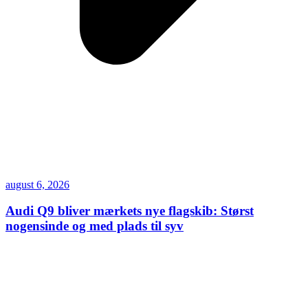
august 6, 2026
Audi Q9 bliver mærkets nye flagskib: Størst
nogensinde og med plads til syv