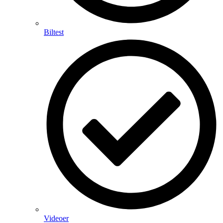
Biltest
Videoer