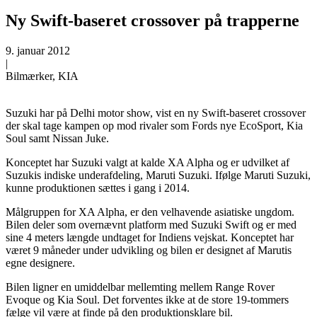
Ny Swift-baseret crossover på trapperne
9. januar 2012
|
Bilmærker, KIA
Suzuki har på Delhi motor show, vist en ny Swift-baseret crossover
der skal tage kampen op mod rivaler som Fords nye EcoSport, Kia
Soul samt Nissan Juke.
Konceptet har Suzuki valgt at kalde XA Alpha og er udvilket af
Suzukis indiske underafdeling, Maruti Suzuki. Ifølge Maruti Suzuki,
kunne produktionen sættes i gang i 2014.
Målgruppen for XA Alpha, er den velhavende asiatiske ungdom.
Bilen deler som overnævnt platform med Suzuki Swift og er med
sine 4 meters længde undtaget for Indiens vejskat. Konceptet har
været 9 måneder under udvikling og bilen er designet af Marutis
egne designere.
Bilen ligner en umiddelbar mellemting mellem Range Rover
Evoque og Kia Soul. Det forventes ikke at de store 19-tommers
fælge vil være at finde på den produktionsklare bil.