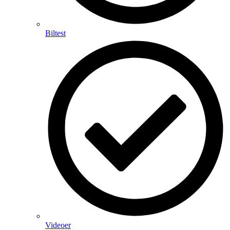
Biltest
Videoer