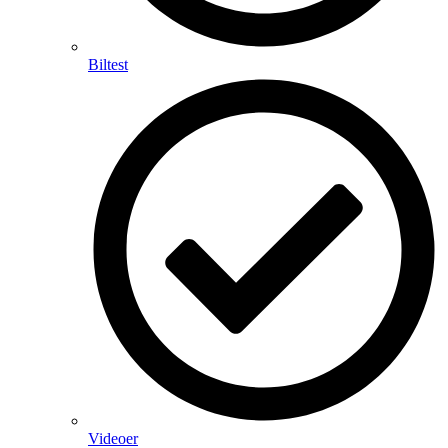
Biltest
Videoer