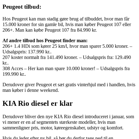
Peugeot tilbud:
Hos Peugeot kan man stadig gøre brug af tilbuddet, hvor man får
15.000 kroner for sin gamle bil, hvis man køber Peugeot 107 eller
206+. Man kan købe Peugeot 107 fra 84.990 kr.
Af andre tilbud hos Peugeot finder man:
206+ 1.4 HDi som kører 25 km/l, hvor man sparer 5.000 kroner. –
Udsalgspris: 137.990 kr..
207 koster normalt fra 141.490 kroner. – Udsalgspris fra: 129.490
kr..
308 Acces – Her kan man spare 10.000 kroner! – Udsalgspris fra
199.990 kr..
Derudover giver Peugeot et sæt gratis vinterhjul med i handlen, hvis
man køber i denne weekend.
KIA Rio diesel er klar
Derudover bliver den nye KIA Rio diesel introduceret i januar, som
vi mener er en af segmentets stærkeste modeller, hvis man
sammenligner pris, motor, køreegenskaber, udstyr og komfort.
Hvis du leder efter ny bil, så bør du derfor tage ned til en