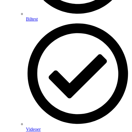
Biltest
Videoer