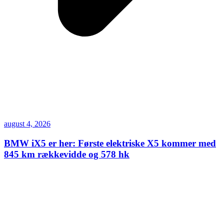
august 4, 2026
BMW iX5 er her: Første elektriske X5 kommer med
845 km rækkevidde og 578 hk