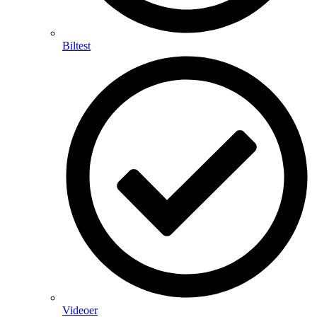
Biltest
Videoer