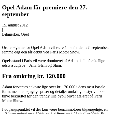
Opel Adam får premiere den 27.
september
15. august 2012
|
Bilmærker, Opel
Ordrebøgerne for Opel Adam vil være åbne fra den 27. september,
samme dag den får debut ved Paris Motor Show.
Opels stand i Paris vil være domineret af Adam, i alle forskellige
udstyrsudgave – Jam, Glam og Slam.
Fra omkring kr. 120.000
Adam forventes at koste lige over kr. 120.000 i dens mest basale
form, men de nøjagtige priser og detaljer omkring udstyr vil ikke
blive bekræftet før den trendy lille bybil bliver afsløret på Paris
Motor Show.
I udgangspunktet vil der kun være benzinmotorer tilgængelige; en
1.2-liters enhed med 69hk, en 1.4-liters med 86hk eller 99hk. Et