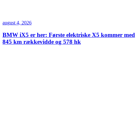
august 4, 2026
BMW iX5 er her: Første elektriske X5 kommer med
845 km rækkevidde og 578 hk