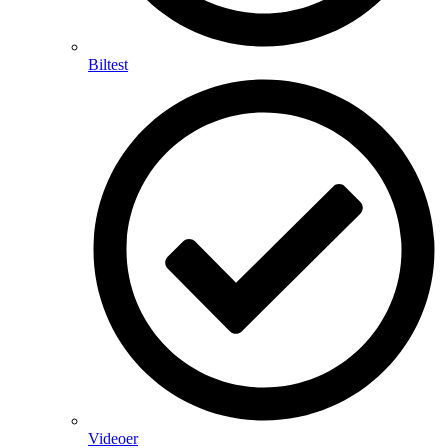
Biltest
Videoer