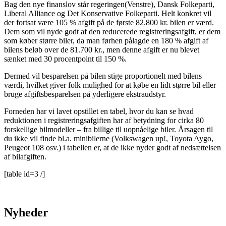
Bag den nye finanslov står regeringen(Venstre), Dansk Folkeparti,
Liberal Alliance og Det Konservative Folkeparti. Helt konkret vil
der fortsat være 105 % afgift på de første 82.800 kr. bilen er værd.
Dem som vil nyde godt af den reducerede registreringsafgift, er dem
som køber større biler, da man førhen pålagde en 180 % afgift af
bilens beløb over de 81.700 kr., men denne afgift er nu blevet
sænket med 30 procentpoint til 150 %.
Dermed vil besparelsen på bilen stige proportionelt med bilens
værdi, hvilket giver folk mulighed for at købe en lidt større bil eller
bruge afgiftsbesparelsen på yderligere ekstraudstyr.
Forneden har vi lavet opstillet en tabel, hvor du kan se hvad
reduktionen i registreringsafgiften har af betydning for cirka 80
forskellige bilmodeller – fra billige til uopnåelige biler. Årsagen til
du ikke vil finde bl.a. minibilerne (Volkswagen up!, Toyota Aygo,
Peugeot 108 osv.) i tabellen er, at de ikke nyder godt af nedsættelsen
af bilafgiften.
[table id=3 /]
Nyheder