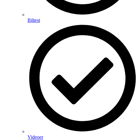
Biltest
Videoer