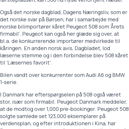
Også det norske dagblad,
Dagens Næringsliv,
som er
det norske svar på
Børsen
, har i samarbejde med
norske bilimportører kåret Peugeot 508 som ’Årets
firmabil’. Peugeot kan også her glæde sig over, at
bl.a. de konkurrerende importører medvirkede til
kåringen. En anden norsk avis,
Dagbladet
, lod
læserne stemme og i den forbindelse blev 508 kåret
til ’Læsernes favorit’.
Bilen vandt over konkurrenter som Audi A6 og BMW
1-serie.
I Danmark har efterspørgselen på 508 også været
stor, især som firmabil. Peugeot Danmark meddeler,
at de modtog over 1,000 pre-bookinger. Peugeot 508
solgte samlede set 123,000 eksemplarer på
verdensplan, og efter introduktionen i Kina, har