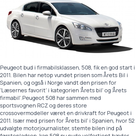
Peugeot bud i firmabilsklassen, 508, fik en god start i
2011. Bilen har netop vundet prisen som Årets Bil i
Spanien, og også i Norge vandt den prisen for
’Læsernes favorit’ i kategorien ’Årets bil’ og ’Årets
firmabil’.
Peugeot 508 har sammen med
sportsvognen RCZ og deres store
crossovermodeller været en drivkraft for Peugeot i
2011. Især med prisen for ’Årets bil’ i Spanien, hvor 52
udvalgte motorjournalister, stemte bilen ind på
førstepladsen, kan 508 nu nyde velfortjent hæder.