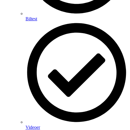
Biltest
Videoer