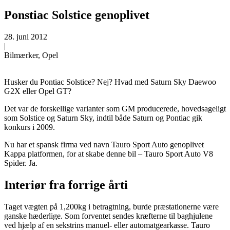
Ponstiac Solstice genoplivet
28. juni 2012
|
Bilmærker, Opel
Husker du Pontiac Solstice? Nej? Hvad med Saturn Sky Daewoo
G2X eller Opel GT?
Det var de forskellige varianter som GM producerede, hovedsageligt
som Solstice og Saturn Sky, indtil både Saturn og Pontiac gik
konkurs i 2009.
Nu har et spansk firma ved navn Tauro Sport Auto genoplivet
Kappa platformen, for at skabe denne bil – Tauro Sport Auto V8
Spider. Ja.
Interiør fra forrige årti
Taget vægten på 1,200kg i betragtning, burde præstationerne være
ganske hæderlige. Som forventet sendes kræfterne til baghjulene
ved hjælp af en sekstrins manuel- eller automatgearkasse. Tauro