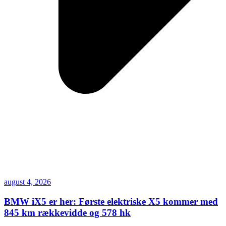
august 4, 2026
BMW iX5 er her: Første elektriske X5 kommer med
845 km rækkevidde og 578 hk