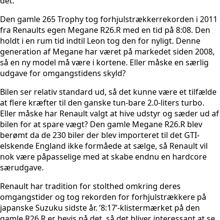
det.
Den gamle 265 Trophy tog forhjulstrækkerrekorden i 2011
fra Renaults egen Megane R26.R med en tid på 8:08. Den
holdt i en rum tid indtil Leon tog den for nyligt. Denne
generation af Megane har været på markedet siden 2008,
så en ny model må være i kortene. Eller måske en særlig
udgave for omgangstidens skyld?
Bilen ser relativ standard ud, så det kunne være et tilfælde
at flere kræfter til den ganske tun-bare 2.0-liters turbo.
Eller måske har Renault valgt at hive udstyr og sæder ud af
bilen for at spare vægt? Den gamle Megane R26.R blev
berømt da de 230 biler der blev importeret til det GTI-
elskende England ikke formåede at sælge, så Renault vil
nok være påpasselige med at skabe endnu en hardcore
særudgave.
Renault har tradition for stolthed omkring deres
omgangstider og tog rekorden for forhjulstrækkere på
japanske Suzuku sidste år. ’8:17’-klistermærket på den
gamle R26.R er bevis på det, så det bliver interessant at se