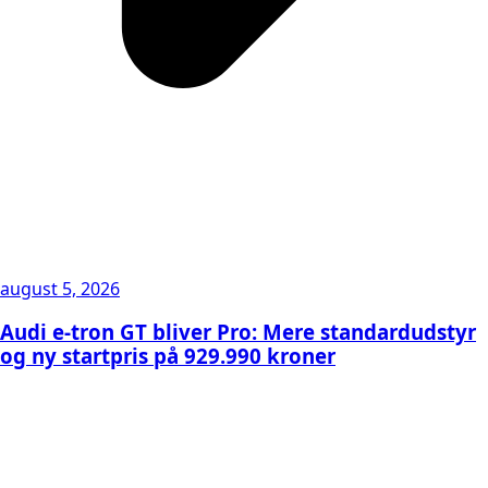
august 5, 2026
Audi e-tron GT bliver Pro: Mere standardudstyr
og ny startpris på 929.990 kroner