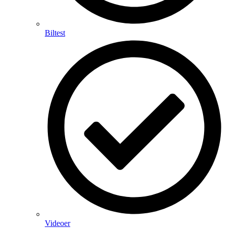
Biltest
Videoer