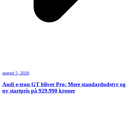
august 5, 2026
Audi e-tron GT bliver Pro: Mere standardudstyr og
ny startpris på 929.990 kroner