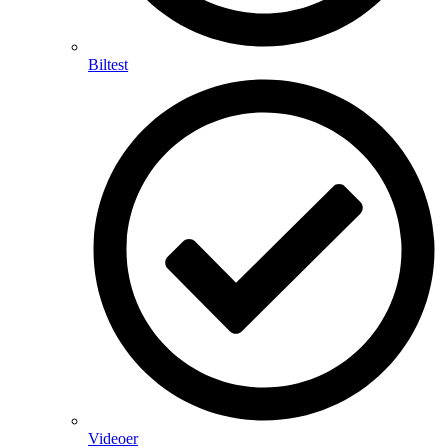
Biltest
Videoer