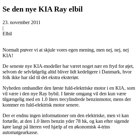
Se den nye KIA Ray elbil
23. november 2011
|
Elbil
Normalt prøver vi at skjule vores egen mening, men nej, nej, nej
KIA!
De seneste nye KIA-modeller har været noget nær en fryd for øjet,
selvom de selvfølgelig altid bliver lidt kedeligere i Danmark, hvor
folk ikke har råd til det ekstra eksteriør.
Nyheden omhandler den første fuld-elektriske motor i en KIA, som
vil være i den nye Ray bybil. I første omgang vil den kun være
tilgængelig med en 1.0 liters trecylindrede benzinmotor, mens der
kommer en fuld-elektrisk motor senere.
Der er endnu ingen informationer om den elektriske, men vi kan
fortælle, at den 1.0 liters benzin yder 78 hk, og kan efter sigende
køre langt på literen ved hjælp af en økonomisk 4-trins
automatgearkasse.