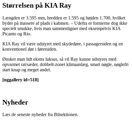
Størrelsen på KIA Ray
Længden er 3.595 mm, bredden er 1.595 og højden 1.700, hvilket
byder på massere af plads i kabinen. – Udefra er formerne dog ikke
specielt smukke, hvis man sammenligner med eksempelvis KIA
Picanto og Rio.
KIA Ray vil være udstyret med skydedøre, i passagersiden og en
konventionel dør i førersiden.
Ønsker man lidt ekstra luksus, så vil Ray kunne udstyres med
opvarmet rat/sæder, dobbelt-zonet klimaanlæg, smart nøgle, nøglefri
start knap og meget andet.
[nggallery id=518]
Nyheder
Læs de seneste nyheder fra Bilsektionen.