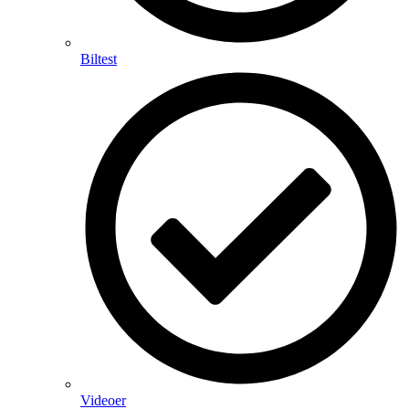
Biltest
Videoer