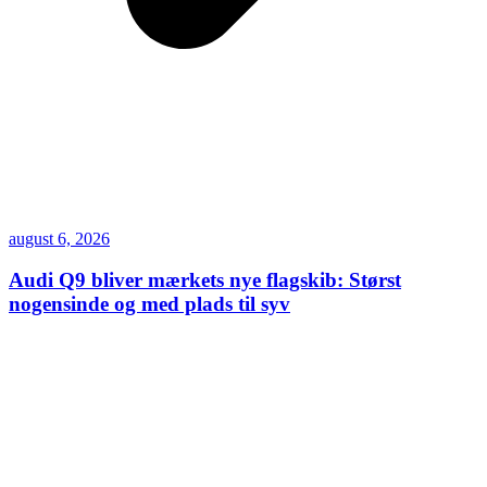
august 6, 2026
Audi Q9 bliver mærkets nye flagskib: Størst
nogensinde og med plads til syv