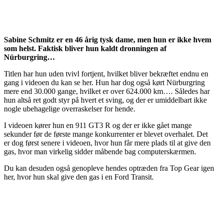
Sabine Schmitz er en 46 årig tysk dame, men hun er ikke hvem
som helst. Faktisk bliver hun kaldt dronningen af
Nürburgring…
Titlen har hun uden tvivl fortjent, hvilket bliver bekræftet endnu en
gang i videoen du kan se her. Hun har dog også kørt Nürburgring
mere end 30.000 gange, hvilket er over 624.000 km…. Således har
hun altså ret godt styr på hvert et sving, og der er umiddelbart ikke
nogle ubehagelige overraskelser for hende.
I videoen kører hun en 911 GT3 R og der er ikke gået mange
sekunder før de første mange konkurrenter er blevet overhalet. Det
er dog først senere i videoen, hvor hun får mere plads til at give den
gas, hvor man virkelig sidder måbende bag computerskærmen.
Du kan desuden også genopleve hendes optræden fra Top Gear igen
her, hvor hun skal give den gas i en Ford Transit.