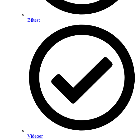
Biltest
Videoer