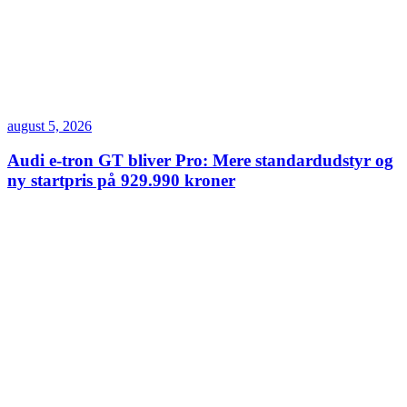
august 5, 2026
Audi e-tron GT bliver Pro: Mere standardudstyr og
ny startpris på 929.990 kroner