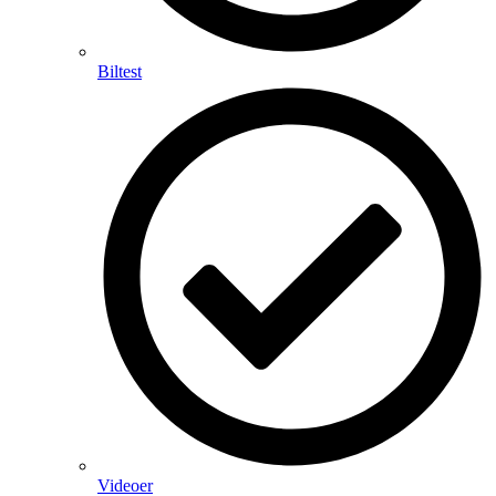
Biltest
Videoer