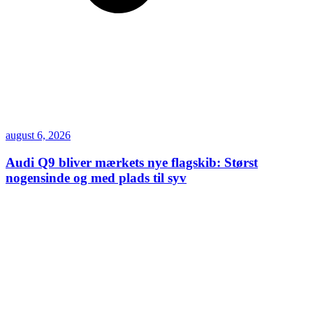
august 6, 2026
Audi Q9 bliver mærkets nye flagskib: Størst
nogensinde og med plads til syv