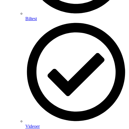
Biltest
Videoer