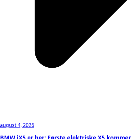
august 4, 2026
BMW iX5 er her: Første elektriske X5 kommer