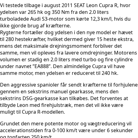
Vi testede tilbage i august 2011 SEAT Leon Cupra R, hvor
ydelsen var 265 hk og 350 Nm fra den 2.0 liters
turboladede Audi S3-motor som kørte 12,3 km/l, hvis du
ikke gjorde brug af kræfterne.
Rygterne fortæller dog ydelsen i den nye model er hævet
til 280 hestekræfter, hvilket dermed giver 15 heste ekstra,
mens det maksimale drejningsmoment forbliver det
samme, men vil opleves fra lavere omdrejninger. Motorens
volumen er stadig en 2.0 liters med turbo og fire cylindre
under navnet ”EA888”. Den almindelige Cupra vil have
samme motor, men ydelsen er reduceret til 240 hk.
Den aggressive spanioler får sendt kræfterne til forhjulene
gennem en sekstrins manuel gearkasse, mens den
sekstrins DSG-gearkasse kan tilkøbes. Det forventes at
tilbyde Leon med firehjulstræk, men det vil ikke være
muligt til Cupra R-modellen.
Grundet den mere potente motor og vægtreducering vil
accelerationstiden fra 0-100 km/t være under 6 sekunder
og topfarten 250 km/t.