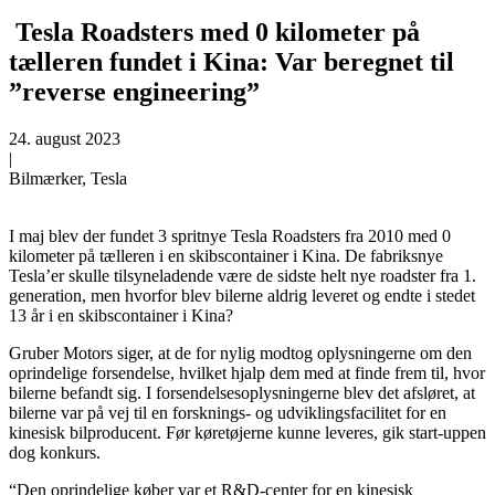
Tesla Roadsters med 0 kilometer på
tælleren fundet i Kina: Var beregnet til
”reverse engineering”
24. august 2023
|
Bilmærker, Tesla
I maj blev der fundet 3 spritnye Tesla Roadsters fra 2010 med 0
kilometer på tælleren i en skibscontainer i Kina. De fabriksnye
Tesla’er skulle tilsyneladende være de sidste helt nye roadster fra 1.
generation, men hvorfor blev bilerne aldrig leveret og endte i stedet
13 år i en skibscontainer i Kina?
Gruber Motors siger, at de for nylig modtog oplysningerne om den
oprindelige forsendelse, hvilket hjalp dem med at finde frem til, hvor
bilerne befandt sig. I forsendelsesoplysningerne blev det afsløret, at
bilerne var på vej til en forsknings- og udviklingsfacilitet for en
kinesisk bilproducent. Før køretøjerne kunne leveres, gik start-uppen
dog konkurs.
“Den oprindelige køber var et R&D-center for en kinesisk