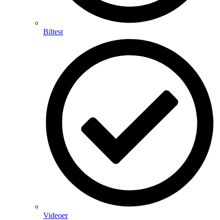
Biltest
Videoer