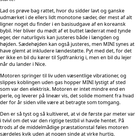
Lad os prøve bag rattet, hvor du sidder lavt og ganske
udmærket i de ellers lidt monotone sæder, der mest af alt
ligner noget du finder i en basisudgave af en koreansk
bybil. Her bliver du mødt af et buttet læderrat med tynde
eger, der naturligvis kan justeres både i længden og
højden. Sædehøjden kan også justeres, men MINI synes at
have glemt at inkludere lændestøtte. Pyt med det, for det
er ikke en bil du kører til Sydfrankrig i, men en bil du lejer
når du lander i Nice.
Motoren springer til liv uden væsentlige vibrationer, og
slippes koblingen uden gas hopper MINI lystigt af sted
som var den elektrisk. Motoren er intet mindre end en
perle, og leverer på lineær vis, det solide moment fra hvad
der for år siden ville være at betragte som tomgang.
Den er så tyst og så kultiveret, at vi de første par meter var
i tvivl om det var den rigtige testbil vi havde hentet. På
trods af de middelmådige præstationstal føles motoren
særdeles kvik uden at nogen sinde at virke hurtig.