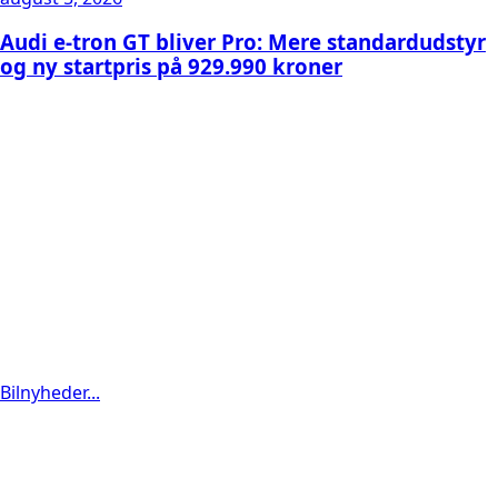
Audi e-tron GT bliver Pro: Mere standardudstyr
og ny startpris på 929.990 kroner
Bilnyheder...