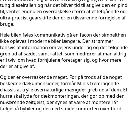
tung dieselrallen og når det bliver tid til at give den en pind
til, venter endnu en overraskelse i form af et letgående og
ultra-præcist gearskifte der er en tilsvarende fornøjelse af
bruge.
Hele bilen føles kommunikativ på en facon der simpelthen
ikke opleves i moderne biler længere. Der strømmer
tonsvis af information om vejens underlag og det følgende
greb ud af sædet samt rattet, som medfører at man aldrig
er i tvivl om hvad forhjulene foretager sig, og hvor mere
der er at give af.
Og der er overraskende meget. For på trods af de noget
beskedne dækdimensioner, formår Minis fremragende
chassis at trylle overnaturlige mængder greb ud af dem. Et
hurra skal lyde for dækmonteringen, der gør op med den
nuværende zeitgeist, der synes at være at montere 19”
fælge på bybiler og dermed smide komforten over bord.