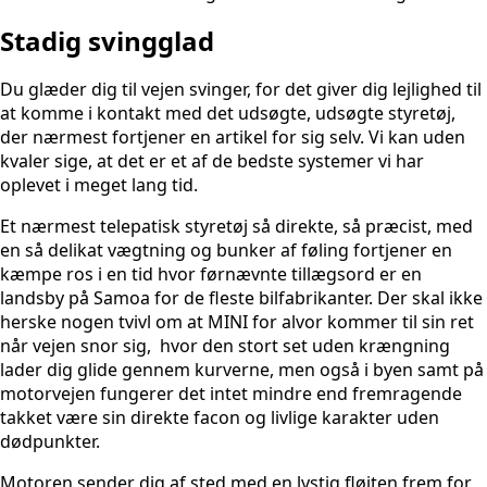
Stadig svingglad
Du glæder dig til vejen svinger, for det giver dig lejlighed til
at komme i kontakt med det udsøgte, udsøgte styretøj,
der nærmest fortjener en artikel for sig selv. Vi kan uden
kvaler sige, at det er et af de bedste systemer vi har
oplevet i meget lang tid.
Et nærmest telepatisk styretøj så direkte, så præcist, med
en så delikat vægtning og bunker af føling fortjener en
kæmpe ros i en tid hvor førnævnte tillægsord er en
landsby på Samoa for de fleste bilfabrikanter. Der skal ikke
herske nogen tvivl om at MINI for alvor kommer til sin ret
når vejen snor sig, hvor den stort set uden krængning
lader dig glide gennem kurverne, men også i byen samt på
motorvejen fungerer det intet mindre end fremragende
takket være sin direkte facon og livlige karakter uden
dødpunkter.
Motoren sender dig af sted med en lystig fløjten frem for