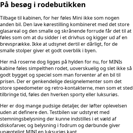
På besøg i rodebutikken
Tilbage til kabinen, for her føles Mini ikke som nogen
anden bil. Den lave kørestilling kombineret med det store
glasareal og den smalle og skrånende forrude får det til at
føles som om at du sidder i et drivhus og kigger ud af en
brevsprække. Ikke at udsynet dertil er dårligt, for de
smalle stolper giver et godt overblik i byen.
Her må roserne dog ligges på hylden for nu, for MINIs
kabine føles simpelthen rodet, uoverskuelig og slet ikke så
godt bygget og speciel som man forventer af en bil til
prisen. Der er genkendelige designelementer som det
store speedometer og retro-kontakterne, men som et sted
tilbringe tid, føles den hverken sporty eller luksuriøs.
Her er dog mange pudsige detaljer, der løfter oplevelsen
uden at definere den. Testbilen var udstyret med
stemningsbelysning der kunne indstilles i et væld af
diskofarver, og belysning i fodrum og dørbunde giver
unægteligt MINI en luksuriøs kant.