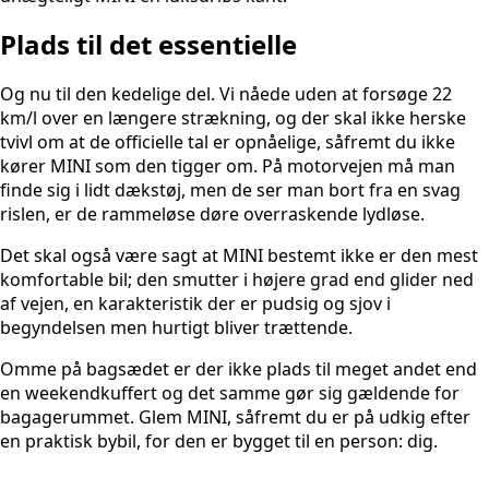
Plads til det essentielle
Og nu til den kedelige del. Vi nåede uden at forsøge 22
km/l over en længere strækning, og der skal ikke herske
tvivl om at de officielle tal er opnåelige, såfremt du ikke
kører MINI som den tigger om. På motorvejen må man
finde sig i lidt dækstøj, men de ser man bort fra en svag
rislen, er de rammeløse døre overraskende lydløse.
Det skal også være sagt at MINI bestemt ikke er den mest
komfortable bil; den smutter i højere grad end glider ned
af vejen, en karakteristik der er pudsig og sjov i
begyndelsen men hurtigt bliver trættende.
Omme på bagsædet er der ikke plads til meget andet end
en weekendkuffert og det samme gør sig gældende for
bagagerummet. Glem MINI, såfremt du er på udkig efter
en praktisk bybil, for den er bygget til en person: dig.