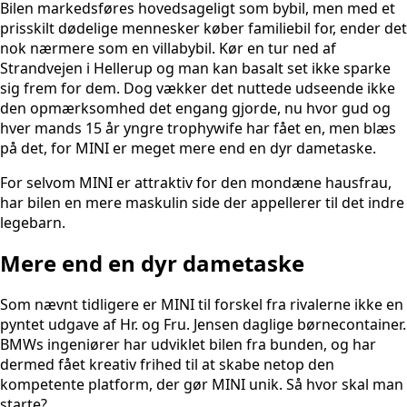
Bilen markedsføres hovedsageligt som bybil, men med et
prisskilt dødelige mennesker køber familiebil for, ender det
nok nærmere som en villabybil. Kør en tur ned af
Strandvejen i Hellerup og man kan basalt set ikke sparke
sig frem for dem. Dog vækker det nuttede udseende ikke
den opmærksomhed det engang gjorde, nu hvor gud og
hver mands 15 år yngre trophywife har fået en, men blæs
på det, for MINI er meget mere end en dyr dametaske.
For selvom MINI er attraktiv for den mondæne hausfrau,
har bilen en mere maskulin side der appellerer til det indre
legebarn.
Mere end en dyr dametaske
Som nævnt tidligere er MINI til forskel fra rivalerne ikke en
pyntet udgave af Hr. og Fru. Jensen daglige børnecontainer.
BMWs ingeniører har udviklet bilen fra bunden, og har
dermed fået kreativ frihed til at skabe netop den
kompetente platform, der gør MINI unik. Så hvor skal man
starte?