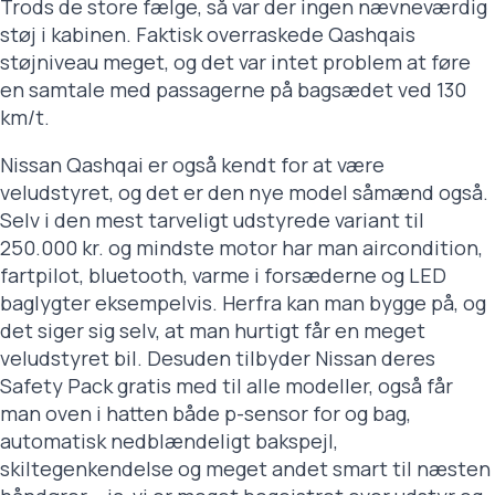
Trods de store fælge, så var der ingen nævneværdig
støj i kabinen. Faktisk overraskede Qashqais
støjniveau meget, og det var intet problem at føre
en samtale med passagerne på bagsædet ved 130
km/t.
Nissan Qashqai er også kendt for at være
veludstyret, og det er den nye model såmænd også.
Selv i den mest tarveligt udstyrede variant til
250.000 kr. og mindste motor har man aircondition,
fartpilot, bluetooth, varme i forsæderne og LED
baglygter eksempelvis. Herfra kan man bygge på, og
det siger sig selv, at man hurtigt får en meget
veludstyret bil. Desuden tilbyder Nissan deres
Safety Pack gratis med til alle modeller, også får
man oven i hatten både p-sensor for og bag,
automatisk nedblændeligt bakspejl,
skiltegenkendelse og meget andet smart til næsten