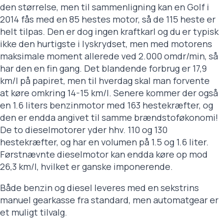
den størrelse, men til sammenligning kan en Golf i
2014 fås med en 85 hestes motor, så de 115 heste er
helt tilpas. Den er dog ingen kraftkarl og du er typisk
ikke den hurtigste i lyskrydset, men med motorens
maksimale moment allerede ved 2.000 omdr/min, så
har den en fin gang. Det blandende forbrug er 17,9
km/l på papiret, men til hverdag skal man forvente
at køre omkring 14-15 km/l. Senere kommer der også
en 1.6 liters benzinmotor med 163 hestekræfter, og
den er endda angivet til samme brændstoføkonomi!
De to dieselmotorer yder hhv. 110 og 130
hestekræfter, og har en volumen på 1.5 og 1.6 liter.
Førstnævnte dieselmotor kan endda køre op mod
26,3 km/l, hvilket er ganske imponerende.
Både benzin og diesel leveres med en sekstrins
manuel gearkasse fra standard, men automatgear er
et muligt tilvalg.