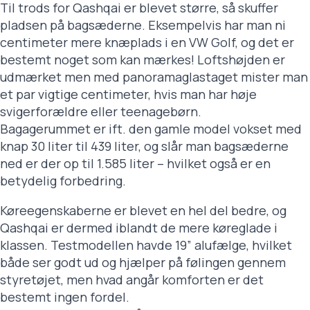
Til trods for Qashqai er blevet større, så skuffer
pladsen på bagsæderne. Eksempelvis har man ni
centimeter mere knæplads i en VW Golf, og det er
bestemt noget som kan mærkes! Loftshøjden er
udmærket men med panoramaglastaget mister man
et par vigtige centimeter, hvis man har høje
svigerforældre eller teenagebørn.
Bagagerummet er ift. den gamle model vokset med
knap 30 liter til 439 liter, og slår man bagsæderne
ned er der op til 1.585 liter – hvilket også er en
betydelig forbedring.
Køreegenskaberne er blevet en hel del bedre, og
Qashqai er dermed iblandt de mere køreglade i
klassen. Testmodellen havde 19” alufælge, hvilket
både ser godt ud og hjælper på følingen gennem
styretøjet, men hvad angår komforten er det
bestemt ingen fordel.