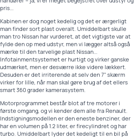
håndører – ja, vi er meget begejstret over udstyr og
pris…
Kabinen er dog noget kedelig og det er ærgerligt
man finder sort plast overalt. Umiddelbart skulle
man tro Nissan har vurderet, at det vigtigste var at
fylde den op med udstyr, men vi lægger altså også
mærke til den tarvelige plast Nissan…
Infotainmentsystemet er hurtigt og virker ganske
udmærket, men er desværre ikke videre lækkert.
Desuden er det irriterende at selv den 7” skærm
virker for lille, når man skal gøre brug af det ellers
smart 360 grader kamerasystem.
Motorprogrammet består blot af tre motorer i
første omgang, og vi kender dem alle fra Renault.
Indstigningsmodellen er den eneste benziner, der
har en volumen på 1.2 liter, er firecylindret og har
turbo. Umiddelbart lyder det kedeligt til en bil på