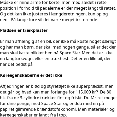
Måske er mine arme for korte, men med sædet i rette
position i forhold til pedalerne er der meget langt til rattet.
Og det kan ikke justeres i længderetningen, kun op og
ned. På lange ture vil det være meget irriterende.
Pladsen er trækplaster
Er man afhængig af en bil, der ikke må koste noget særligt
og har man børn, der skal med nogen gange, så er det der
man skal kaste blikket hen på Space Star. Men det er ikke
en langtursvogn, eller en trækhest. Det er en lille bil, der
har det bedst på
Køreegenskaberne er det ikke
Affjedringen er blød og styretøjet ikke superpræcist, men
det går og hvad kan man forlange for 115.000 kr? De 80
hk. fra de 3-cylindre trækker fint og friskt. Du får ret meget
for dine penge, med Space Star og endda med en på
papiret glimrende brændstoføkonomi. Men materialer og
køreegenskaber er langt fra i top.