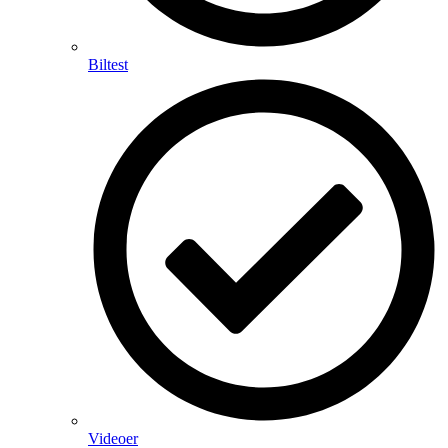
Biltest
Videoer