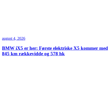
august 4, 2026
BMW iX5 er her: Første elektriske X5 kommer med
845 km rækkevidde og 578 hk