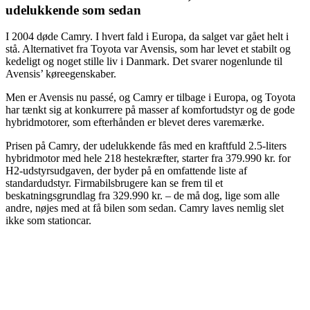
udelukkende som sedan
I 2004 døde Camry. I hvert fald i Europa, da salget var gået helt i
stå. Alternativet fra Toyota var Avensis, som har levet et stabilt og
kedeligt og noget stille liv i Danmark. Det svarer nogenlunde til
Avensis’ køreegenskaber.
Men er Avensis nu passé, og Camry er tilbage i Europa, og Toyota
har tænkt sig at konkurrere på masser af komfortudstyr og de gode
hybridmotorer, som efterhånden er blevet deres varemærke.
Prisen på Camry, der udelukkende fås med en kraftfuld 2.5-liters
hybridmotor med hele 218 hestekræfter, starter fra 379.990 kr. for
H2-udstyrsudgaven, der byder på en omfattende liste af
standardudstyr. Firmabilsbrugere kan se frem til et
beskatningsgrundlag fra 329.990 kr. – de må dog, lige som alle
andre, nøjes med at få bilen som sedan. Camry laves nemlig slet
ikke som stationcar.