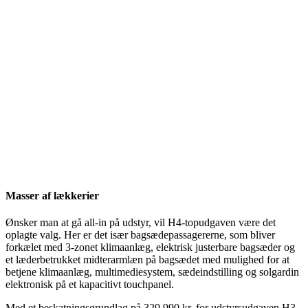
Masser af lækkerier
Ønsker man at gå all-in på udstyr, vil H4-topudgaven være det
oplagte valg. Her er det især bagsædepassagererne, som bliver
forkælet med 3-zonet klimaanlæg, elektrisk justerbare bagsæder og
et læderbetrukket midterarmlæn på bagsædet med mulighed for at
betjene klimaanlæg, multimediesystem, sædeindstilling og solgardin
elektronisk på et kapacitivt touchpanel.
Med et beskatningsgrundlag på 329.990 kr. for udstyrsudgaven H3,