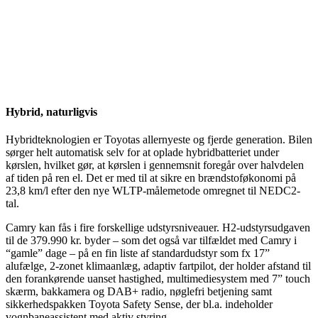
Hybrid, naturligvis
Hybridteknologien er Toyotas allernyeste og fjerde generation. Bilen
sørger helt automatisk selv for at oplade hybridbatteriet under
kørslen, hvilket gør, at kørslen i gennemsnit foregår over halvdelen
af tiden på ren el. Det er med til at sikre en brændstoføkonomi på
23,8 km/l efter den nye WLTP-målemetode omregnet til NEDC2-
tal.
Camry kan fås i fire forskellige udstyrsniveauer. H2-udstyrsudgaven
til de 379.990 kr. byder – som det også var tilfældet med Camry i
“gamle” dage – på en fin liste af standardudstyr som fx 17”
alufælge, 2-zonet klimaanlæg, adaptiv fartpilot, der holder afstand til
den forankørende uanset hastighed, multimediesystem med 7” touch
skærm, bakkamera og DAB+ radio, nøglefri betjening samt
sikkerhedspakken Toyota Safety Sense, der bl.a. indeholder
vognbaneassistent med aktiv styring.