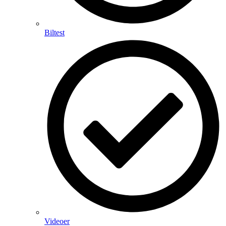
Biltest
Videoer