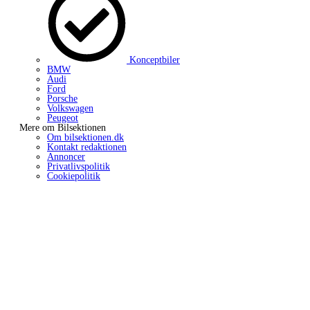
Konceptbiler
BMW
Audi
Ford
Porsche
Volkswagen
Peugeot
Mere om Bilsektionen
Om bilsektionen.dk
Kontakt redaktionen
Annoncer
Privatlivspolitik
Cookiepolitik