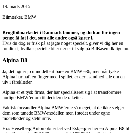
19. marts 2015
|
Bilmærker, BMW
Brugtbilmarkedet i Danmark boomer, og du kan for ingen
penge få fat i det, som alle andre også kører i.
Hvis du dog er frisk på at jagte noget specielt, giver vi dig her en
rundtur i, hvilke specielle biler der er til salg på BilBasen.dk lige nu.
Alpina B8
Ja, det ligner jo umiddelbart bare en BMW e36, men når tyske
Alpina har haft en finger med i spillet, er der i sandhed tale om en
ulv i fåreklæder.
Alpina er et tysk firma, der har specialiseret sig i at transformere
hurtige BMW’er om til deciderede raketter.
Faktisk forvandler Alpina BMW’erne så meget, at de ikke sælger
dem som tunede BMW-modeller, men i stedet under egne
modelkoder og stelnumre.
Hos Heiselberg Automobiler tæt ved Esbjerg er her en Alpina B8 til