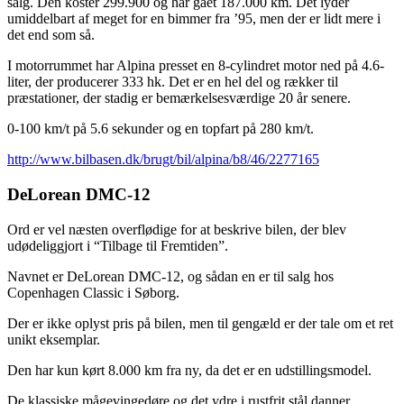
salg. Den koster 299.900 og har gået 187.000 km. Det lyder
umiddelbart af meget for en bimmer fra ’95, men der er lidt mere i
det end som så.
I motorrummet har Alpina presset en 8-cylindret motor ned på 4.6-
liter, der producerer 333 hk. Det er en hel del og rækker til
præstationer, der stadig er bemærkelsesværdige 20 år senere.
0-100 km/t på 5.6 sekunder og en topfart på 280 km/t.
http://www.bilbasen.dk/brugt/bil/alpina/b8/46/2277165
DeLorean DMC-12
Ord er vel næsten overflødige for at beskrive bilen, der blev
udødeliggjort i “Tilbage til Fremtiden”.
Navnet er DeLorean DMC-12, og sådan en er til salg hos
Copenhagen Classic i Søborg.
Der er ikke oplyst pris på bilen, men til gengæld er der tale om et ret
unikt eksemplar.
Den har kun kørt 8.000 km fra ny, da det er en udstillingsmodel.
De klassiske mågevingedøre og det ydre i rustfrit stål danner