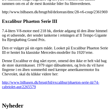
rammen om en af de mest ikoniske biler fra filmverdenen.
http://www.bilbasen.dk/brugt/bil/delorean/dmc/28-v6-coup/2361969
Excalibur Phaeton Serie III
7.4-liters V8-motor med 218 hk, direkte adgang til den åbne himmel
og et udseende, der sender tankerne i retningen af Il Tempo Gigante
fra Bjergkøbing Grand Prix.
Den er vulgær på sin egen måde. Looket på Excalibur Phaeton Serie
III er hentet fra klassiske Mercedes-modeller fra 1920’erne.
Denne Excalibur er dog nået nyere, omend den ikke er helt våd bag
de store skærmkasser. 1979 siger dåbsattesten, og hvis du vil have
fingrene i en åben sommerbil med kæmpe amerikanermotor fra
Chevrolet, skal du klikke videre her:
http://www.bilbasen.dk/brugt/bil/excalibur/phaeton-serie-iii/74-
cabriolet-aut/2265579
Nyheder