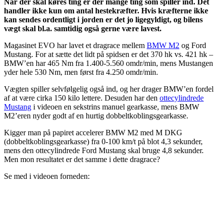
Når der skal køres ting er der mange ting som spiller ind. Det
handler ikke kun om antal hestekræfter. Hvis kræfterne ikke
kan sendes ordentligt i jorden er det jo ligegyldigt, og bilens
vægt skal bl.a. samtidig også gerne være lavest.
Magasinet EVO har lavet et dragrace mellem
BMW M2
og Ford
Mustang. For at sætte det lidt på spidsen er det 370 hk vs. 421 hk –
BMW’en har 465 Nm fra 1.400-5.560 omdr/min, mens Mustangen
yder hele 530 Nm, men først fra 4.250 omdr/min.
Vægten spiller selvfølgelig også ind, og her drager BMW’en fordel
af at være cirka 150 kilo lettere. Desuden har den
ottecylindrede
Mustang
i videoen en sekstrins manuel gearkasse, mens BMW
M2’eren nyder godt af en hurtig dobbeltkoblingsgearkasse.
Kigger man på papiret accelerer BMW M2 med M DKG
(dobbeltkoblingsgearkasse) fra 0-100 km/t på blot 4,3 sekunder,
mens den ottecylindrede Ford Mustang skal bruge 4,8 sekunder.
Men mon resultatet er det samme i dette dragrace?
Se med i videoen forneden: