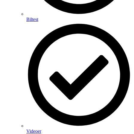
Biltest
Videoer