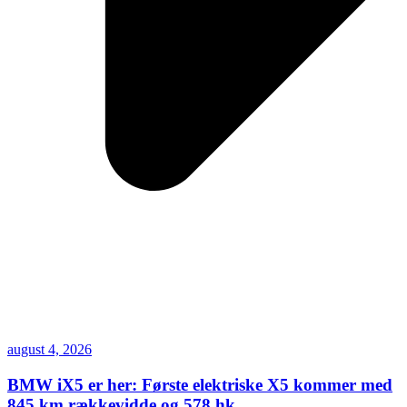
august 4, 2026
BMW iX5 er her: Første elektriske X5 kommer med
845 km rækkevidde og 578 hk