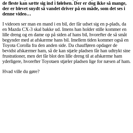
de fleste kan sætte sig ind i følelsen. Der er dog ikke så mange,
der er blevet snydt så vandet driver på en måde, som det ses i
denne video…
I videoen ser man en mand i en bil, der får udset sig en p-plads, da
en Mazda CX-3 skal bakke ud. Imens han holder stille kommer en
lille dreng og en dame op på siden af hans bil, hvorefter de så småt
begynder med at afskærme hans bil. Imellem tiden kommer også en
Toyota Corolla fra den anden side. Da chaufføren opdager de
bevidst afskærmer ham, så de kan stjæle pladsen får han udtrykt sine
frustrationer, men det får blot den lille dreng til at afskærme ham
yderligere, hvorefter Toyotaen stjæler pladsen lige for næsen af ham.
Hvad ville du gøre?