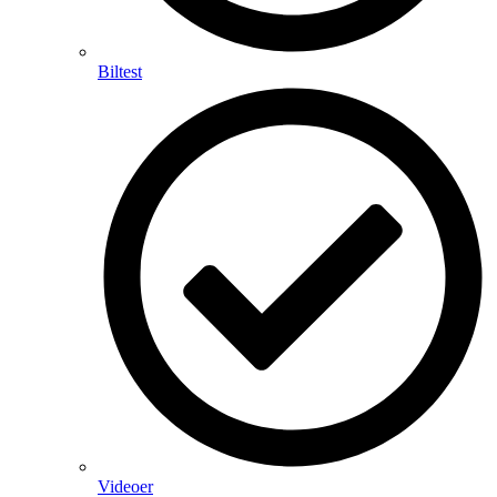
Biltest
Videoer