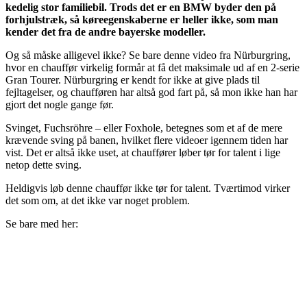
kedelig stor familiebil. Trods det er en BMW byder den på
forhjulstræk, så køreegenskaberne er heller ikke, som man
kender det fra de andre bayerske modeller.
Og så måske alligevel ikke? Se bare denne video fra Nürburgring,
hvor en chauffør virkelig formår at få det maksimale ud af en 2-serie
Gran Tourer. Nürburgring er kendt for ikke at give plads til
fejltagelser, og chaufføren har altså god fart på, så mon ikke han har
gjort det nogle gange før.
Svinget, Fuchsröhre – eller Foxhole, betegnes som et af de mere
krævende sving på banen, hvilket flere videoer igennem tiden har
vist. Det er altså ikke uset, at chauffører løber tør for talent i lige
netop dette sving.
Heldigvis løb denne chauffør ikke tør for talent. Tværtimod virker
det som om, at det ikke var noget problem.
Se bare med her: