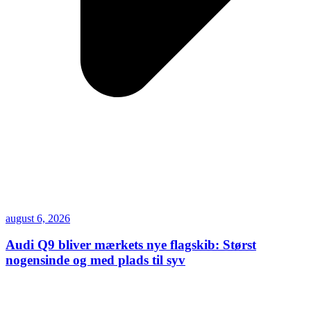
august 6, 2026
Audi Q9 bliver mærkets nye flagskib: Størst
nogensinde og med plads til syv