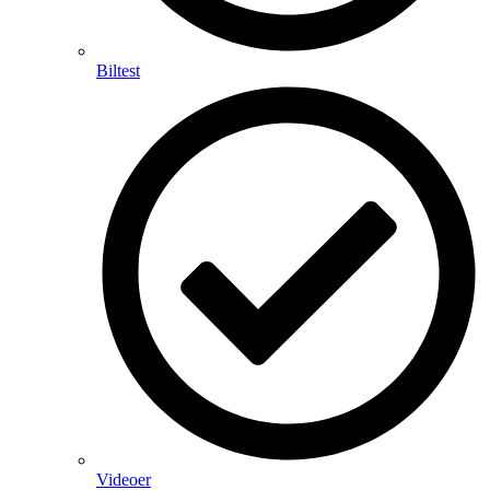
Biltest
Videoer