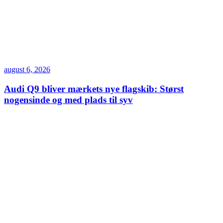
august 6, 2026
Audi Q9 bliver mærkets nye flagskib: Størst
nogensinde og med plads til syv