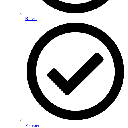
Biltest
Videoer