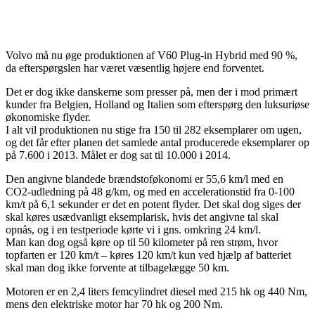
Volvo må nu øge produktionen af V60 Plug-in Hybrid med 90 %,
da efterspørgslen har været væsentlig højere end forventet.
Det er dog ikke danskerne som presser på, men der i mod primært
kunder fra Belgien, Holland og Italien som efterspørg den luksuriøse
økonomiske flyder.
I alt vil produktionen nu stige fra 150 til 282 eksemplarer om ugen,
og det får efter planen det samlede antal producerede eksemplarer op
på 7.600 i 2013. Målet er dog sat til 10.000 i 2014.
Den angivne blandede brændstoføkonomi er 55,6 km/l med en
CO2-udledning på 48 g/km, og med en accelerationstid fra 0-100
km/t på 6,1 sekunder er det en potent flyder. Det skal dog siges der
skal køres usædvanligt eksemplarisk, hvis det angivne tal skal
opnås, og i en testperiode kørte vi i gns. omkring 24 km/l.
Man kan dog også køre op til 50 kilometer på ren strøm, hvor
topfarten er 120 km/t – køres 120 km/t kun ved hjælp af batteriet
skal man dog ikke forvente at tilbagelægge 50 km.
Motoren er en 2,4 liters femcylindret diesel med 215 hk og 440 Nm,
mens den elektriske motor har 70 hk og 200 Nm.