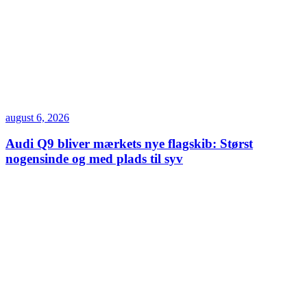
august 6, 2026
Audi Q9 bliver mærkets nye flagskib: Størst
nogensinde og med plads til syv