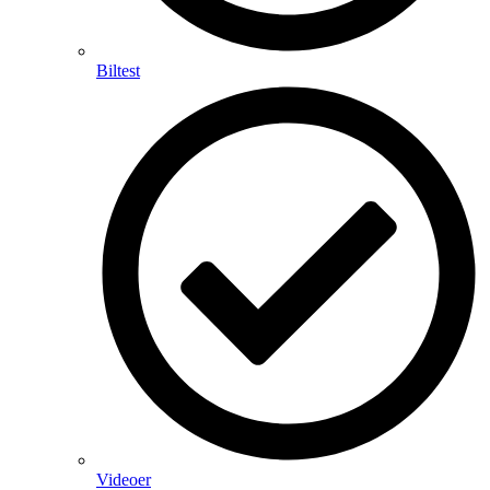
Biltest
Videoer